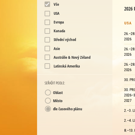
Vše
2026
USA
Evropa
USA
Kanada
26.–28
2026
Střední východ
Asie
26.–28
2026
Austrálie & Nový Zéland
26.–28
Latinská Amerika
2026
30. PR
SEŘAĎIT PODLE:
30. PR
Oblast
2026–3
Město
2027
dle časového plánu
2.–3. 
2.–4. 
8.–13.