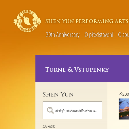
SHEN YUN PERFORMING ARTS
20th Anniversary
O představení
O so
Turné & Vstupenky
Shen Yun
PŘEDS
ZOBRAZIT: