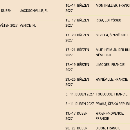
10.–14. BŘEZEN
MONTPELLIER, FRANC
. DUBEN
JACKSONVILLE, FL
2027
15.–17. BŘEZEN
RIGA, LOTYŠSKO
KVĚTEN 2027
VENICE, FL
2027
17.–20. BŘEZEN
SEVILLA, ŠPANĚLSKO
2027
17.–21. BŘEZEN
MUELHEIM AN DER RU
2027
NĚMECKO
17.–19. BŘEZEN
LIMOGES, FRANCIE
2027
23.–25. BŘEZEN
AMNÉVILLE, FRANCIE
2027
5.–11. DUBEN 2027
TOULOUSE, FRANCIE
8.–11. DUBEN 2027
PRAHA, ČESKÁ REPUB
13.–17. DUBEN
AIX-EN-PROVENCE,
2027
FRANCIE
20.–23. DUBEN
DIJON, FRANCIE