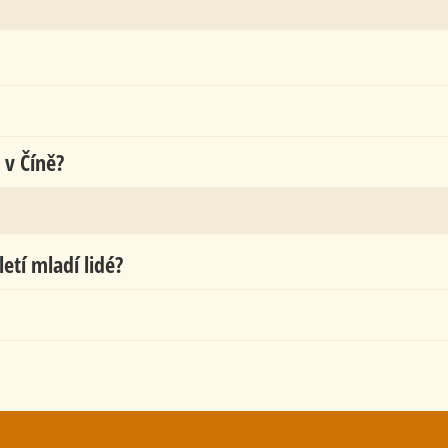
v Číně?
etí mladí lidé?