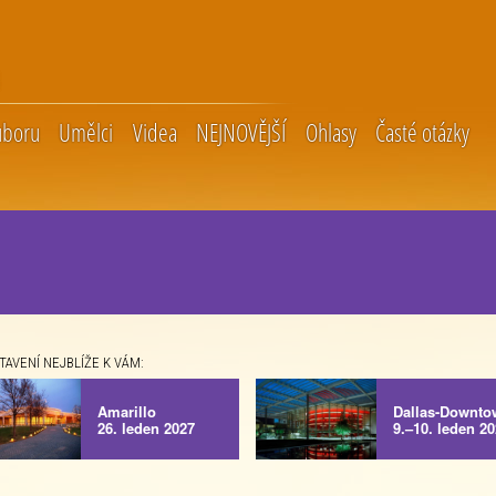
uboru
Umělci
Videa
NEJNOVĚJŠÍ
Ohlasy
Časté otázky
TAVENÍ NEJBLÍŽE K VÁM:
Amarillo
Dallas-Downto
26. leden 2027
9.–10. leden 2