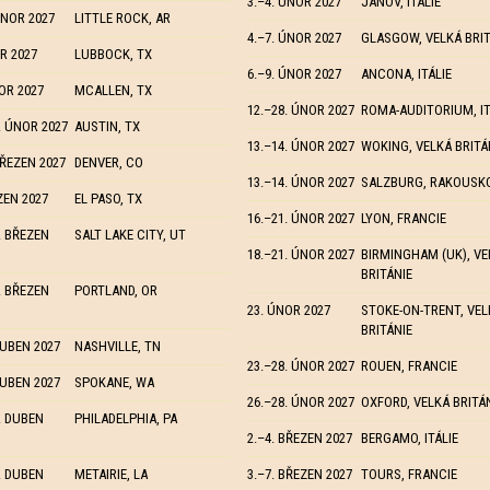
3.–4. ÚNOR 2027
JANOV, ITÁLIE
ÚNOR 2027
LITTLE ROCK, AR
4.–7. ÚNOR 2027
GLASGOW, VELKÁ BRIT
R 2027
LUBBOCK, TX
6.–9. ÚNOR 2027
ANCONA, ITÁLIE
OR 2027
MCALLEN, TX
12.–28. ÚNOR 2027
ROMA-AUDITORIUM, IT
. ÚNOR 2027
AUSTIN, TX
13.–14. ÚNOR 2027
WOKING, VELKÁ BRITÁ
BŘEZEN 2027
DENVER, CO
13.–14. ÚNOR 2027
SALZBURG, RAKOUSK
ZEN 2027
EL PASO, TX
16.–21. ÚNOR 2027
LYON, FRANCIE
. BŘEZEN
SALT LAKE CITY, UT
18.–21. ÚNOR 2027
BIRMINGHAM (UK), VE
BRITÁNIE
. BŘEZEN
PORTLAND, OR
23. ÚNOR 2027
STOKE-ON-TRENT, VEL
BRITÁNIE
DUBEN 2027
NASHVILLE, TN
23.–28. ÚNOR 2027
ROUEN, FRANCIE
DUBEN 2027
SPOKANE, WA
26.–28. ÚNOR 2027
OXFORD, VELKÁ BRITÁ
. DUBEN
PHILADELPHIA, PA
2.–4. BŘEZEN 2027
BERGAMO, ITÁLIE
. DUBEN
METAIRIE, LA
3.–7. BŘEZEN 2027
TOURS, FRANCIE