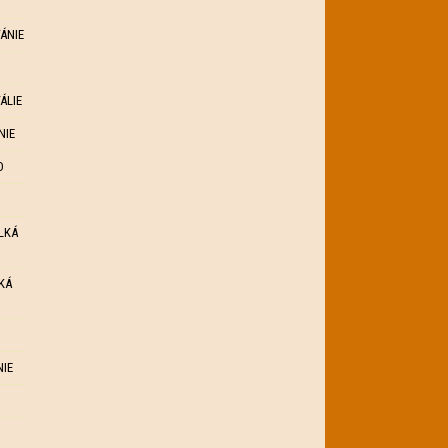
ÁNIE
ÁLIE
NIE
O
LKÁ
KÁ
NIE