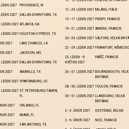
 LEDEN 2027
PROVIDENCE, RI
12.–24. LEDEN 2027
MILÁNO, ITÁLIE
 LEDEN 2027
DALLAS-DOWNTOWN, TX
15.–17. LEDEN 2027
PIERRY, FRANCIE
. LEDEN 2027
ATLANTA, GA
19.–21. LEDEN 2027
AMIENS, FRANCIE
. LEDEN 2027
HOUSTON-CYPRESS, TX
20.–24. LEDEN 2027
SALFORD, VELKÁ BRIT
DEN 2027
LAKE CHARLES, LA
22.–29. LEDEN 2027
FRANKFURT, NĚMECK
DEN 2027
JACKSON, MS
23. LEDEN –9.
PAŘÍŽ, FRANCIE
. LEDEN 2027
DALLAS-DOWNTOWN, TX
KVĚTEN 2027
DEN 2027
AMARILLO, TX
26.–27. LEDEN 2027
BOURNEMOUTH, VELK
BRITÁNIE
. LEDEN 2027
SPARTANBURG, SC
28.–30. LEDEN 2027
TOULON, FRANCIE
. LEDEN 2027
ST. PETERSBURG/TAMPA,
FL
30.–31. LEDEN 2027
LLANDUDNO, VELKÁ
BRITÁNIE
ÚNOR 2027
ORLANDO, FL
2.–3. ÚNOR 2027
OOSTENDE, BELGIE
ÚNOR 2027
MIAMI, FL
2.–6. ÚNOR 2027
NICE, FRANCIE
ÚNOR 2027
SAN ANTONIO, TX