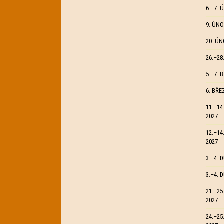
6.–7. 
9. ÚNO
20. ÚN
26.–28
5.–7. 
6. BŘE
11.–14
2027
12.–14
2027
3.–4. 
3.–4. 
21.–25
2027
24.–25