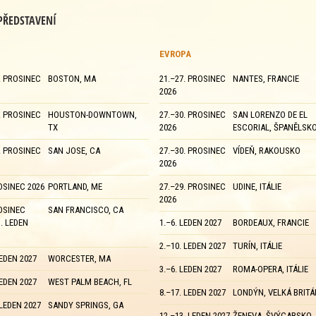
 PŘEDSTAVENÍ
EVROPA
. PROSINEC
BOSTON, MA
21.–27. PROSINEC
NANTES, FRANCIE
2026
. PROSINEC
HOUSTON-DOWNTOWN,
27.–30. PROSINEC
SAN LORENZO DE EL
TX
2026
ESCORIAL, ŠPANĚLSK
. PROSINEC
SAN JOSE, CA
27.–30. PROSINEC
VÍDEŇ, RAKOUSKO
2026
OSINEC 2026
PORTLAND, ME
27.–29. PROSINEC
UDINE, ITÁLIE
2026
OSINEC
SAN FRANCISCO, CA
. LEDEN
1.–6. LEDEN 2027
BORDEAUX, FRANCIE
2.–10. LEDEN 2027
TURÍN, ITÁLIE
LEDEN 2027
WORCESTER, MA
3.–6. LEDEN 2027
ROMA-OPERA, ITÁLIE
LEDEN 2027
WEST PALM BEACH, FL
8.–17. LEDEN 2027
LONDÝN, VELKÁ BRITÁ
 LEDEN 2027
SANDY SPRINGS, GA
12.–13. LEDEN 2027
ŽENEVA, ŠVÝCARSKO