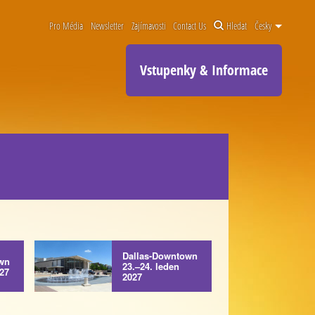
Pro Média
Newsletter
Zajímavosti
Contact Us
Hledat
Česky
Vstupenky & Informace
Dallas-Downtown
wn
23.–24. leden
027
2027