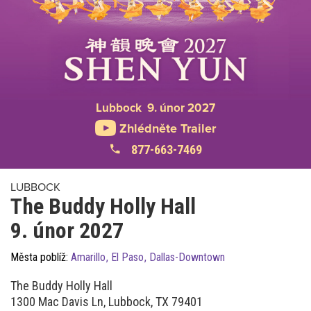
Lubbock 9. únor 2027
Zhlédněte Trailer
877-663-7469
LUBBOCK
The Buddy Holly Hall
9. únor 2027
Města poblíž:
Amarillo
,
El Paso
,
Dallas-Downtown
The Buddy Holly Hall
1300 Mac Davis Ln, Lubbock, TX 79401