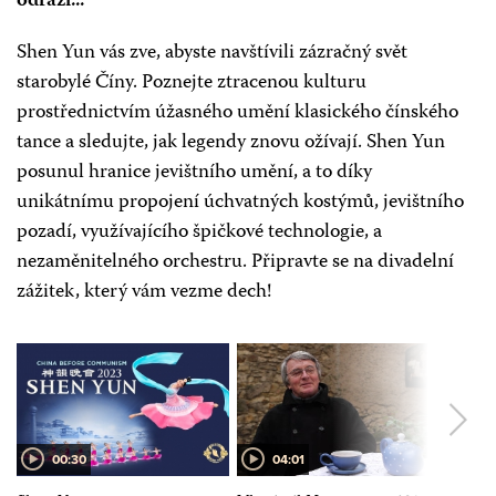
odráží...
neodkazujeme. Takové vstupenky jsou pravděpodobně
neplatné anebo výrazně předražené.
Shen Yun vás zve, abyste navštívili zázračný svět
starobylé Číny. Poznejte ztracenou kulturu
CENY
prostřednictvím úžasného umění klasického čínského
$233.75, $195.74, $157.73, $132.40, $119.73, $107.06
tance a sledujte, jak legendy znovu ožívají. Shen Yun
Rozmístění sedadel - obrázek
posunul hranice jevištního umění, a to díky
unikátnímu propojení úchvatných kostýmů, jevištního
INFORMACE
pozadí, využívajícího špičkové technologie, a
Telefonicky:
877-663-7469
nezaměnitelného orchestru. Připravte se na divadelní
zážitek, který vám vezme dech!
Místo konání:
1300 Mac Davis Ln, Lubbock, TX
Mon.-Fri.: 12PM-4PM, Tel: 806-792-8339
OBECENSTVO
Dětem mladším 4 let není vstup povolen.
00:30
04:01
DÉLKA