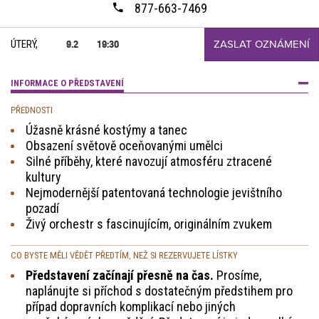
877-663-7469
ÚTERÝ,
9.2
19:30
ZASLAT OZNÁMENÍ
INFORMACE O PŘEDSTAVENÍ
PŘEDNOSTI
Úžasně krásné kostýmy a tanec
Obsazení světově oceňovanými umělci
Silné příběhy, které navozují atmosféru ztracené
kultury
Nejmodernější patentovaná technologie jevištního
pozadí
Živý orchestr s fascinujícím, originálním zvukem
CO BYSTE MĚLI VĚDĚT PŘEDTÍM, NEŽ SI REZERVUJETE LÍSTKY
Představení začínají přesně na čas.
Prosíme,
naplánujte si příchod s dostatečným předstihem pro
případ dopravních komplikací nebo jiných