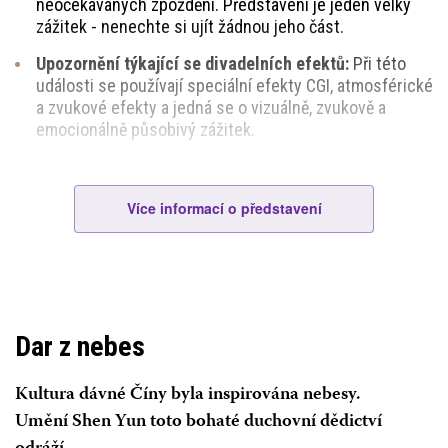
neočekávaných zpoždění. Představení je jeden velký
zážitek - nenechte si ujít žádnou jeho část.
Upozornění týkající se divadelních efektů:
Při této
události se používají speciální efekty CGI, atmosférické
a zvukové efekty a jedná se o vizuálně, zvukově a
emocionálně působivý zážitek.
Hlasité povzbuzování
nebo pískání může rušit
účinkující i ostatní diváky, ale potlesk je vždy vítán.
Více informací o představení
Oblečení?
Obchodní nebo společenský oděv, prosím.
Každý, kdo bude rušit
nebo překážet, může být
požádán o odchod. Prosíme, respektujte právo
ostatních užívat si představení.
Dar z nebes
Vstupenky se
nevracejí
ani
nevyměňují
.
Kultura dávné Číny byla inspirována nebesy.
DEJTE POZOR NA INTERNETOVÉ PODVODNÍKY
UPOZORNĚNÍ: Nekupujte si vstupenky od online
Umění Shen Yun toto bohaté duchovní dědictví
překupníků anebo z webových stránek, na které přímo