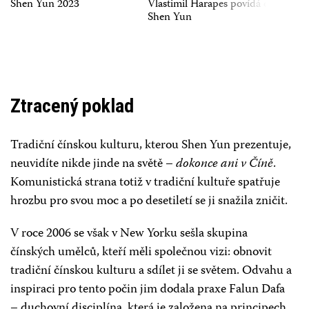
Shen Yun 2023
Vlastimil Harapes povídá o
Pavel
Shen Yun
2 hodiny a 15 minut včetně přestávky
POŘADATEL
Southern USA Falun Dafa Association
Ztracený poklad
JAK SE DOSTAT NA MÍSTO
MAPA & SMĚRY
Tradiční čínskou kulturu, kterou Shen Yun prezentuje,
neuvidíte nikde jinde na světě –
dokonce ani v Číně
.
Komunistická strana totiž v tradiční kultuře spatřuje
hrozbu pro svou moc a po desetiletí se ji snažila zničit.
V roce 2006 se však v New Yorku sešla skupina
čínských umělců, kteří měli společnou vizi: obnovit
tradiční čínskou kulturu a sdílet ji se světem. Odvahu a
inspiraci pro tento počin jim dodala praxe Falun Dafa
– duchovní disciplína, která je založena na principech