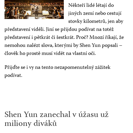
Někteří lidé létají do
jiných zemí nebo cestují
stovky kilometrů, jen aby
představení viděli. Jiní se přijdou podívat na totéž
představení i pětkrát či šestkrát. Proč? Mnozí říkají, že
nemohou nalézt slova, kterými by Shen Yun popsali –
člověk ho prostě musí vidět na vlastní oči.
Přijďte se i vy na tento nezapomenutelný zážitek
podívat.
Shen Yun zanechal v úžasu už
miliony diváků