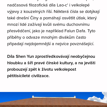
nadčasová filozofická díla Lao-c' i velkolepé
výjevy z kouzelných říší. Některá čísla se dotýkají
také dnešní Číny a pomáhají osvětlit útlak, který
mnozí lidé zažívají kvůli svému duchovnímu
přesvědčení, jako je například Falun Dafa. Tyto
příběhy o odvaze mnohým divákům často
připadají nejdojemnější a nejvíce povznášející.
Díla Shen Yun zprostředkovávají neobyčejnou
hloubku a šíři pravé čínské kultury, a na jevišti
probouzejí zpět k životu velkolepost
pětitisícileté civilizace.