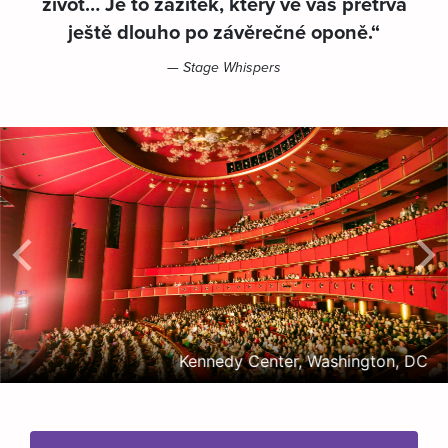
život… Je to zážitek, který ve vás přetrvá
ještě dlouho po závěrečné oponě.“
— Stage Whispers
Kennedy Center, Washington, DC