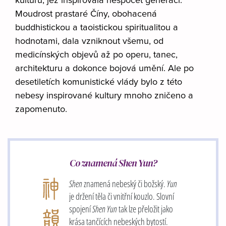
kulturu, jež inspirovala nespočet generací.
Moudrost prastaré Číny, obohacená
buddhistickou a taoistickou spiritualitou a
hodnotami, dala vzniknout všemu, od
medicínských objevů až po operu, tanec,
architekturu a dokonce bojová umění. Ale po
desetiletích komunistické vlády bylo z této
nebesy inspirované kultury mnoho zničeno a
zapomenuto.
Co znamená Shen Yun?
Shen
znamená nebeský či božský.
Yun
je držení těla či vnitřní kouzlo. Slovní
spojení
Shen Yun
tak lze přeložit jako
krása tančících nebeských bytostí.