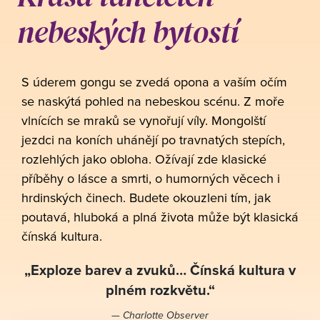
nebeských bytostí
S úderem gongu se zvedá opona a vaším očím
se naskýtá pohled na nebeskou scénu. Z moře
vlnících se mraků se vynořují víly. Mongolští
jezdci na koních uhánějí po travnatých stepích,
rozlehlých jako obloha. Ožívají zde klasické
příběhy o lásce a smrti, o humorných věcech i
hrdinských činech. Budete okouzleni tím, jak
poutavá, hluboká a plná života může být klasická
čínská kultura.
„Exploze barev a zvuků… Čínská kultura v
plném rozkvětu.“
— Charlotte Observer