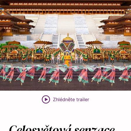
Zhlédněte trailer
Celosvětová senzace